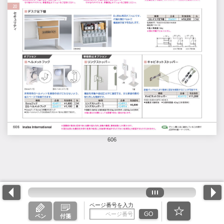
606
ページ番号を入力
GO
ペン
付箋